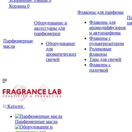
Избранные товары
0
Корзина
0
Флаконы для парфюма
П
Флаконы для
Оборудование и
ин
аромодиффузоров
аксессуары для
и автопарфюма
парфюмерии
Флаконы с
Парфюмерные
Оборудование
пульверизатором
масла
для
Роликовые
ароматических
флаконы
свечей
Тара для свечей
Флаконы с
палочкой
Каталог
Парфюмерные масла