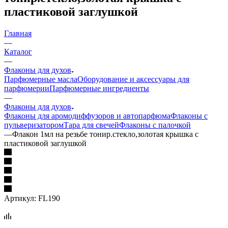
пластиковой заглушкой
Главная
—
Каталог
—
Флаконы для духов
Парфюмерные масла
Оборудование и аксессуары для
парфюмерии
Парфюмерные ингредиенты
—
Флаконы для духов
Флаконы для аромодиффузоров и автопарфюма
Флаконы с
пульверизатором
Тара для свечей
Флаконы с палочкой
—
Флакон 1мл на резьбе тонир.стекло,золотая крышка с
пластиковой заглушкой
Артикул:
FL190