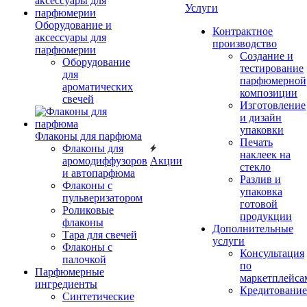
Услуги
Оборудование и
Контрактное
аксессуары для
производство
парфюмерии
Создание и
Оборудование
тестирование
для
парфюмерной
ароматических
композиции
свечей
Изготовление
и дизайн
упаковки
Флаконы для парфюма
Печать
Флаконы для
наклеек на
аромодиффузоров
Акции
стекло
и автопарфюма
Разлив и
Флаконы с
упаковка
пульверизатором
готовой
Роликовые
продукции
флаконы
Дополнительные
Тара для свечей
услуги
Флаконы с
Консультация
палочкой
по
Парфюмерные
маркетплейса
ингредиенты
Кредитование
Синтетические