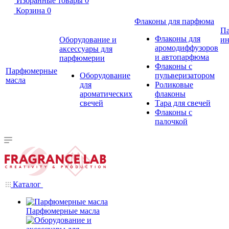
Избранные товары
0
Корзина
0
Флаконы для парфюма
П
Флаконы для
Оборудование и
ин
аромодиффузоров
аксессуары для
и автопарфюма
парфюмерии
Флаконы с
Парфюмерные
Оборудование
пульверизатором
масла
для
Роликовые
ароматических
флаконы
свечей
Тара для свечей
Флаконы с
палочкой
Каталог
Парфюмерные масла