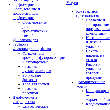
Услуги
Оборудование и
Контрактное
аксессуары для
производство
парфюмерии
Создание и
Оборудование
тестирование
для
парфюмерной
ароматических
композиции
свечей
Изготовление
и дизайн
упаковки
Флаконы для парфюма
Печать
Флаконы для
наклеек на
аромодиффузоров
Акции
стекло
и автопарфюма
Разлив и
Флаконы с
упаковка
пульверизатором
готовой
Роликовые
продукции
флаконы
Дополнительные
Тара для свечей
услуги
Флаконы с
Консультация
палочкой
по
Парфюмерные
маркетплейса
ингредиенты
Кредитование
Синтетические