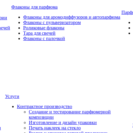
Флаконы для парфюма
Парф
Флаконы для аромодиффузоров и автопарфюма
ерии
Флаконы с пульверизатором
вечей
Роликовые флаконы
Тара для свечей
Флаконы с палочкой
Услуги
Контрактное производство
Создание и тестирование парфюмерной
композиции
Изготовление и дизайн упаковки
и
Печать наклеек на стекло