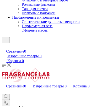
Флаконы с пульверизатором
Роликовые флаконы
Тара для свечей
Флаконы с палочкой
Парфюмерные ингредиенты
Синтетические душистые вещества
Парфюмерная база
Эфирные масла
Сравнение
0
Избранные товары
0
Корзина
0
Сравнение
0
Избранные товары
0
Корзина
0