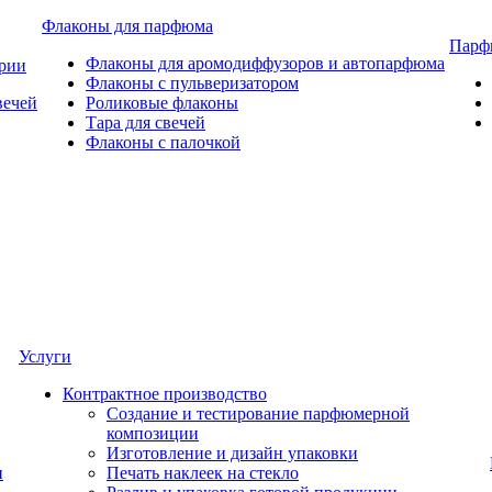
Флаконы для парфюма
Парф
Флаконы для аромодиффузоров и автопарфюма
ерии
Флаконы с пульверизатором
вечей
Роликовые флаконы
Тара для свечей
Флаконы с палочкой
Услуги
Контрактное производство
Создание и тестирование парфюмерной
композиции
Изготовление и дизайн упаковки
и
Печать наклеек на стекло