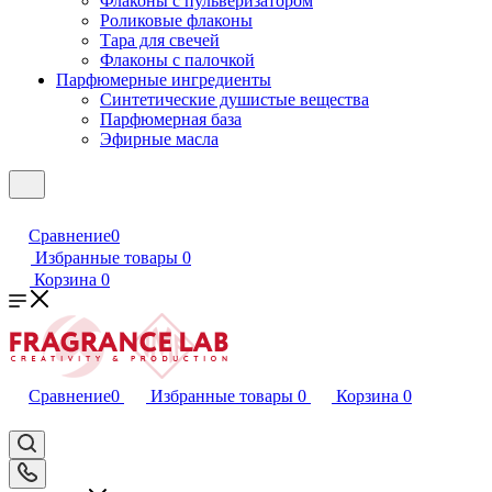
Флаконы с пульверизатором
Роликовые флаконы
Тара для свечей
Флаконы с палочкой
Парфюмерные ингредиенты
Синтетические душистые вещества
Парфюмерная база
Эфирные масла
Сравнение
0
Избранные товары
0
Корзина
0
Сравнение
0
Избранные товары
0
Корзина
0