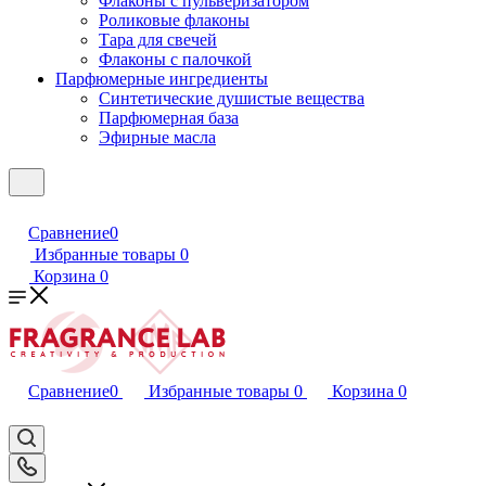
Флаконы с пульверизатором
Роликовые флаконы
Тара для свечей
Флаконы с палочкой
Парфюмерные ингредиенты
Синтетические душистые вещества
Парфюмерная база
Эфирные масла
Сравнение
0
Избранные товары
0
Корзина
0
Сравнение
0
Избранные товары
0
Корзина
0