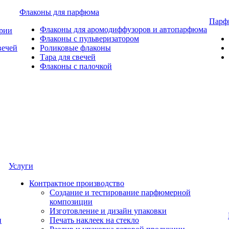
Флаконы для парфюма
Парф
Флаконы для аромодиффузоров и автопарфюма
ерии
Флаконы с пульверизатором
вечей
Роликовые флаконы
Тара для свечей
Флаконы с палочкой
Услуги
Контрактное производство
Создание и тестирование парфюмерной
композиции
Изготовление и дизайн упаковки
и
Печать наклеек на стекло