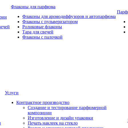
Флаконы для парфюма
Парф
Флаконы для аромодиффузоров и автопарфюма
ерии
Флаконы с пульверизатором
вечей
Роликовые флаконы
Тара для свечей
Флаконы с палочкой
Услуги
Контрактное производство
Создание и тестирование парфюмерной
композиции
Изготовление и дизайн упаковки
и
Печать наклеек на стекло