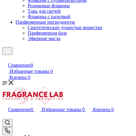
Флаконы с пульверизатором
Роликовые флаконы
Тара для свечей
Флаконы с палочкой
Парфюмерные ингредиенты
Синтетические душистые вещества
Парфюмерная база
Эфирные масла
Сравнение
0
Избранные товары
0
Корзина
0
Сравнение
0
Избранные товары
0
Корзина
0