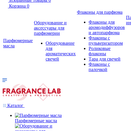
Избранные товары
0
Корзина
0
Флаконы для парфюма
П
Флаконы для
Оборудование и
ин
аромодиффузоров
аксессуары для
и автопарфюма
парфюмерии
Флаконы с
Парфюмерные
Оборудование
пульверизатором
масла
для
Роликовые
ароматических
флаконы
свечей
Тара для свечей
Флаконы с
палочкой
Каталог
Парфюмерные масла