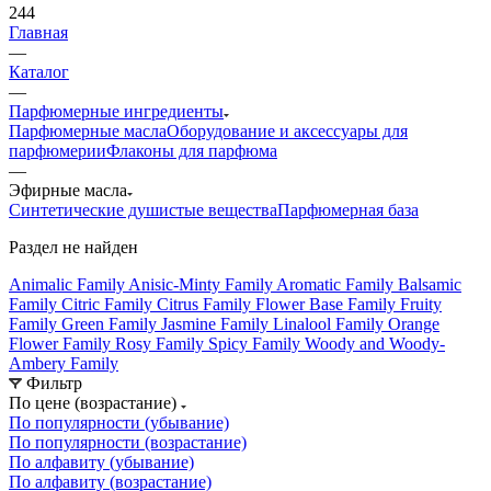
244
Главная
—
Каталог
—
Парфюмерные ингредиенты
Парфюмерные масла
Оборудование и аксессуары для
парфюмерии
Флаконы для парфюма
—
Эфирные масла
Синтетические душистые вещества
Парфюмерная база
Раздел не найден
Animalic Family
Anisic-Minty Family
Aromatic Family
Balsamic
Family
Citric Family
Citrus Family
Flower Base Family
Fruity
Family
Green Family
Jasmine Family
Linalool Family
Orange
Flower Family
Rosy Family
Spicy Family
Woody and Woody-
Ambery Family
Фильтр
По цене (возрастание)
По популярности (убывание)
По популярности (возрастание)
По алфавиту (убывание)
По алфавиту (возрастание)