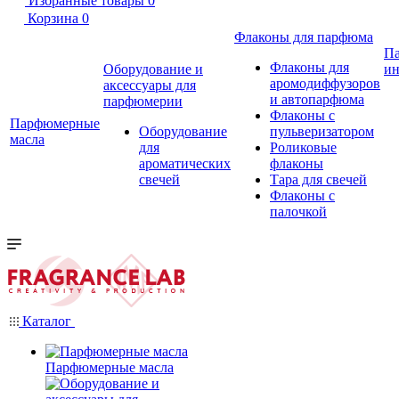
Избранные товары
0
Корзина
0
Флаконы для парфюма
П
Флаконы для
Оборудование и
ин
аромодиффузоров
аксессуары для
и автопарфюма
парфюмерии
Флаконы с
Парфюмерные
Оборудование
пульверизатором
масла
для
Роликовые
ароматических
флаконы
свечей
Тара для свечей
Флаконы с
палочкой
Каталог
Парфюмерные масла