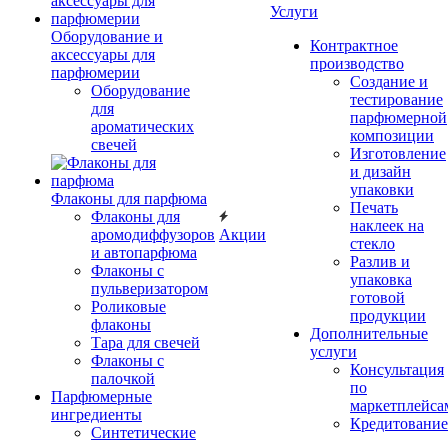
Услуги
Оборудование и
Контрактное
аксессуары для
производство
парфюмерии
Создание и
Оборудование
тестирование
для
парфюмерной
ароматических
композиции
свечей
Изготовление
и дизайн
упаковки
Флаконы для парфюма
Печать
Флаконы для
наклеек на
аромодиффузоров
Акции
стекло
и автопарфюма
Разлив и
Флаконы с
упаковка
пульверизатором
готовой
Роликовые
продукции
флаконы
Дополнительные
Тара для свечей
услуги
Флаконы с
Консультация
палочкой
по
Парфюмерные
маркетплейса
ингредиенты
Кредитование
Синтетические