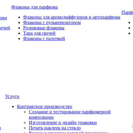
Флаконы для парфюма
Парф
Флаконы для аромодиффузоров и автопарфюма
ерии
Флаконы с пульверизатором
вечей
Роликовые флаконы
Тара для свечей
Флаконы с палочкой
Услуги
Контрактное производство
Создание и тестирование парфюмерной
композиции
Изготовление и дизайн упаковки
и
Печать наклеек на стекло