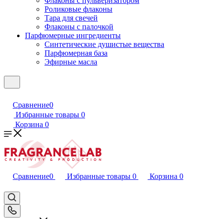
Флаконы с пульверизатором
Роликовые флаконы
Тара для свечей
Флаконы с палочкой
Парфюмерные ингредиенты
Синтетические душистые вещества
Парфюмерная база
Эфирные масла
Сравнение
0
Избранные товары
0
Корзина
0
Сравнение
0
Избранные товары
0
Корзина
0