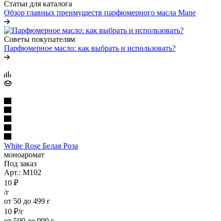
Статьи для каталога
Обзор главных преимуществ парфюмерного масла Mane
Советы покупателям
Парфюмерное масло: как выбрать и использовать?
White Rose Белая Роза
моноаромат
Под заказ
Арт.: M102
10
₽
/г
от 50 до 499 г
10
₽
/г
от 500 до 999 г