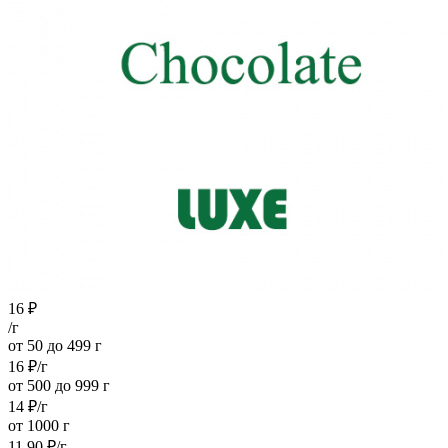
16
₽
/г
от 50 до 499 г
16
₽
/г
от 500 до 999 г
14
₽
/г
от 1000 г
11.90
₽
/г