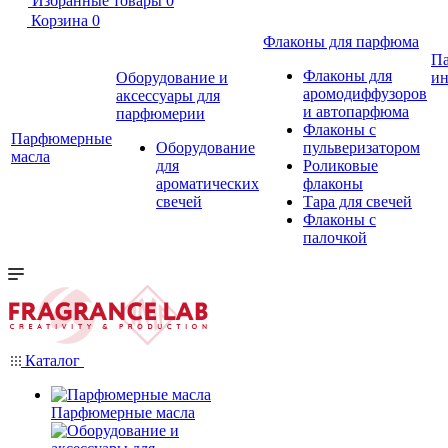
Избранные товары
0
Корзина
0
Флаконы для парфюма
П
Флаконы для
Оборудование и
ин
аромодиффузоров
аксессуары для
и автопарфюма
парфюмерии
Флаконы с
Парфюмерные
Оборудование
пульверизатором
масла
для
Роликовые
ароматических
флаконы
свечей
Тара для свечей
Флаконы с
палочкой
Каталог
Парфюмерные масла