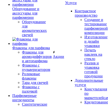
Услуги
Оборудование и
Контрактное
аксессуары для
производство
парфюмерии
Создание и
Оборудование
тестирование
для
парфюмерной
ароматических
композиции
свечей
Изготовление
и дизайн
упаковки
Флаконы для парфюма
Печать
Флаконы для
наклеек на
аромодиффузоров
Акции
стекло
и автопарфюма
Разлив и
Флаконы с
упаковка
пульверизатором
готовой
Роликовые
продукции
флаконы
Дополнительные
Тара для свечей
услуги
Флаконы с
Консультация
палочкой
по
Парфюмерные
маркетплейса
ингредиенты
Кредитование
Синтетические