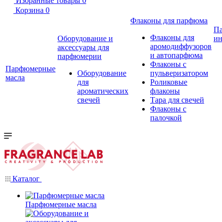
Избранные товары
0
Корзина
0
Флаконы для парфюма
П
Флаконы для
Оборудование и
ин
аромодиффузоров
аксессуары для
и автопарфюма
парфюмерии
Флаконы с
Парфюмерные
Оборудование
пульверизатором
масла
для
Роликовые
ароматических
флаконы
свечей
Тара для свечей
Флаконы с
палочкой
Каталог
Парфюмерные масла