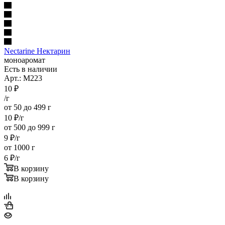
Nectarine Нектарин
моноаромат
Есть в наличии
Арт.: M223
10
₽
/г
от 50 до 499 г
10
₽
/г
от 500 до 999 г
9
₽
/г
от 1000 г
6
₽
/г
В корзину
В корзину