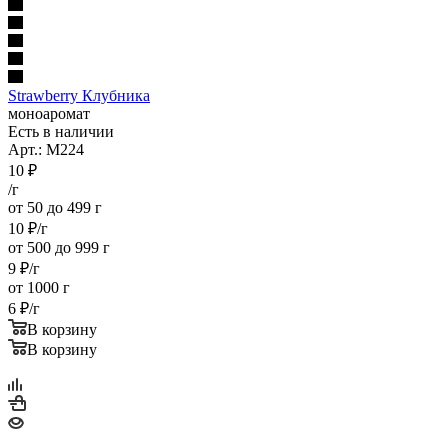
Strawberry Клубника
моноаромат
Есть в наличии
Арт.: M224
10
₽
/г
от 50 до 499 г
10
₽
/г
от 500 до 999 г
9
₽
/г
от 1000 г
6
₽
/г
В корзину
В корзину