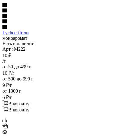
Lychee Личи
моноаромат
Есть в наличии
Арт.: M222
10
₽
/г
от 50 до 499 г
10
₽
/г
от 500 до 999 г
9
₽
/г
от 1000 г
6
₽
/г
В корзину
В корзину