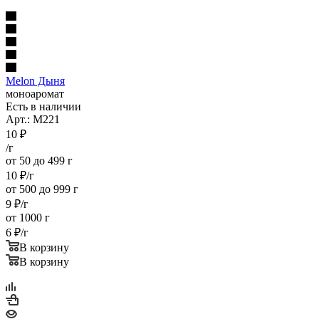
Melon Дыня
моноаромат
Есть в наличии
Арт.: M221
10
₽
/г
от 50 до 499 г
10
₽
/г
от 500 до 999 г
9
₽
/г
от 1000 г
6
₽
/г
В корзину
В корзину