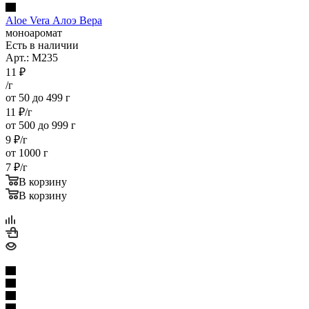
Aloe Vera Алоэ Вера
моноаромат
Есть в наличии
Арт.: M235
11
₽
/г
от 50 до 499 г
11
₽
/г
от 500 до 999 г
9
₽
/г
от 1000 г
7
₽
/г
В корзину
В корзину