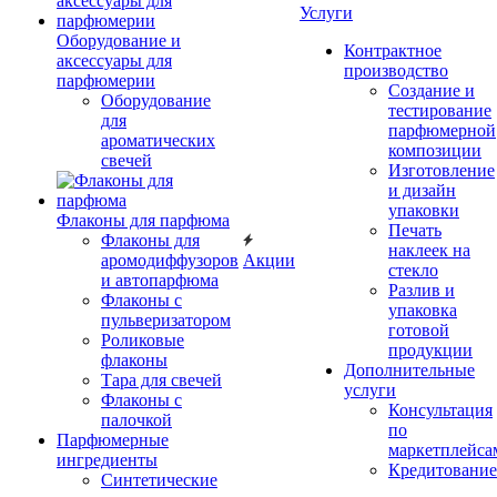
Услуги
Оборудование и
Контрактное
аксессуары для
производство
парфюмерии
Создание и
Оборудование
тестирование
для
парфюмерной
ароматических
композиции
свечей
Изготовление
и дизайн
упаковки
Флаконы для парфюма
Печать
Флаконы для
наклеек на
аромодиффузоров
Акции
стекло
и автопарфюма
Разлив и
Флаконы с
упаковка
пульверизатором
готовой
Роликовые
продукции
флаконы
Дополнительные
Тара для свечей
услуги
Флаконы с
Консультация
палочкой
по
Парфюмерные
маркетплейса
ингредиенты
Кредитование
Синтетические