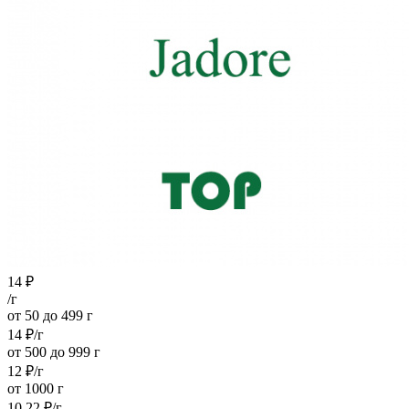
14
₽
/г
от 50 до 499 г
14
₽
/г
от 500 до 999 г
12
₽
/г
от 1000 г
10.22
₽
/г