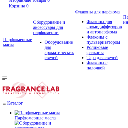
Избранные товары
0
Корзина
0
Флаконы для парфюма
П
Флаконы для
Оборудование и
ин
аромодиффузоров
аксессуары для
и автопарфюма
парфюмерии
Флаконы с
Парфюмерные
Оборудование
пульверизатором
масла
для
Роликовые
ароматических
флаконы
свечей
Тара для свечей
Флаконы с
палочкой
Каталог
Парфюмерные масла