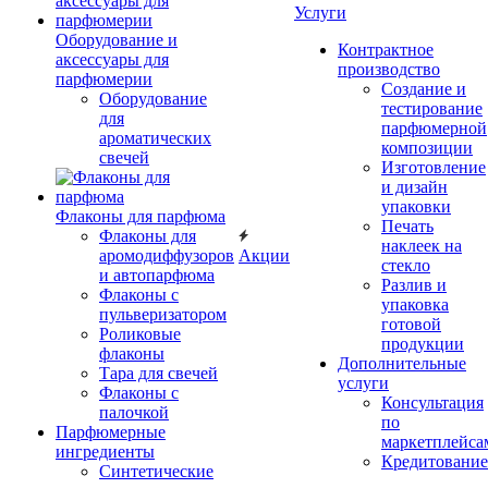
Услуги
Оборудование и
Контрактное
аксессуары для
производство
парфюмерии
Создание и
Оборудование
тестирование
для
парфюмерной
ароматических
композиции
свечей
Изготовление
и дизайн
упаковки
Флаконы для парфюма
Печать
Флаконы для
наклеек на
аромодиффузоров
Акции
стекло
и автопарфюма
Разлив и
Флаконы с
упаковка
пульверизатором
готовой
Роликовые
продукции
флаконы
Дополнительные
Тара для свечей
услуги
Флаконы с
Консультация
палочкой
по
Парфюмерные
маркетплейса
ингредиенты
Кредитование
Синтетические