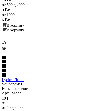
10
₽
/г
от 500 до 999 г
9
₽
/г
от 1000 г
6
₽
/г
В корзину
В корзину
Lychee Личи
моноаромат
Есть в наличии
Арт.: M222
10
₽
/г
от 50 до 499 г