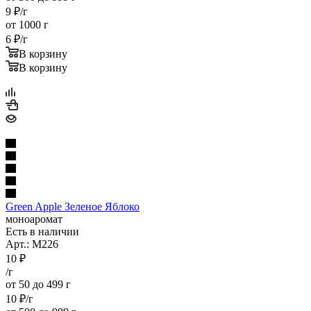
9
₽
/г
от 1000 г
6
₽
/г
В корзину
В корзину
Green Apple Зеленое Яблоко
моноаромат
Есть в наличии
Арт.: M226
10
₽
/г
от 50 до 499 г
10
₽
/г