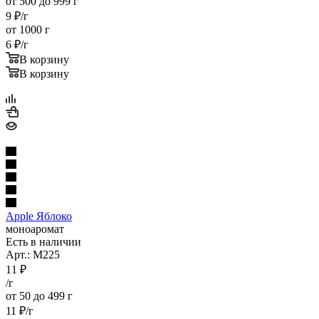
от 500 до 999 г
9
₽
/г
от 1000 г
6
₽
/г
В корзину
В корзину
Apple Яблоко
моноаромат
Есть в наличии
Арт.: M225
11
₽
/г
от 50 до 499 г
11
₽
/г