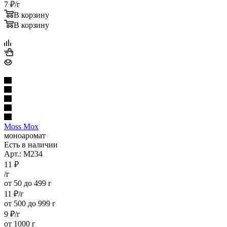
7
₽
/г
В корзину
В корзину
Moss Мох
моноаромат
Есть в наличии
Арт.: M234
11
₽
/г
от 50 до 499 г
11
₽
/г
от 500 до 999 г
9
₽
/г
от 1000 г