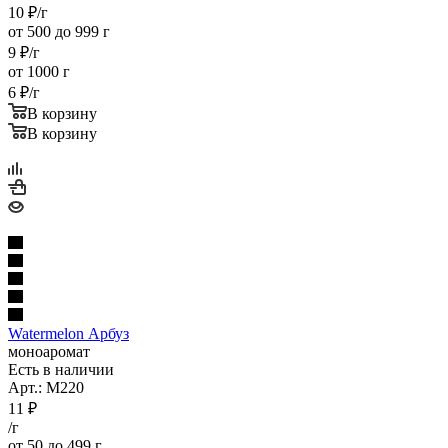
10
₽
/г
от 500 до 999 г
9
₽
/г
от 1000 г
6
₽
/г
В корзину
В корзину
Watermelon Арбуз
моноаромат
Есть в наличии
Арт.: M220
11
₽
/г
от 50 до 499 г