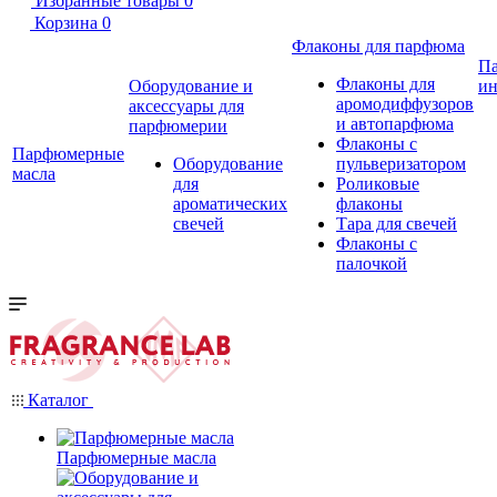
Избранные товары
0
Корзина
0
Флаконы для парфюма
П
Флаконы для
Оборудование и
ин
аромодиффузоров
аксессуары для
и автопарфюма
парфюмерии
Флаконы с
Парфюмерные
Оборудование
пульверизатором
масла
для
Роликовые
ароматических
флаконы
свечей
Тара для свечей
Флаконы с
палочкой
Каталог
Парфюмерные масла