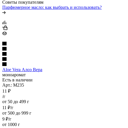
Советы покупателям
Парфюмерное масло: как выбрать и использовать?
Aloe Vera Алоэ Вера
моноаромат
Есть в наличии
Арт.: M235
11
₽
/г
от 50 до 499 г
11
₽
/г
от 500 до 999 г
9
₽
/г
от 1000 г