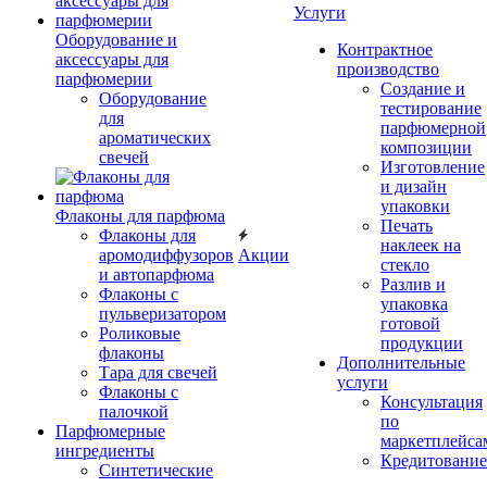
Услуги
Оборудование и
Контрактное
аксессуары для
производство
парфюмерии
Создание и
Оборудование
тестирование
для
парфюмерной
ароматических
композиции
свечей
Изготовление
и дизайн
упаковки
Флаконы для парфюма
Печать
Флаконы для
наклеек на
аромодиффузоров
Акции
стекло
и автопарфюма
Разлив и
Флаконы с
упаковка
пульверизатором
готовой
Роликовые
продукции
флаконы
Дополнительные
Тара для свечей
услуги
Флаконы с
Консультация
палочкой
по
Парфюмерные
маркетплейса
ингредиенты
Кредитование
Синтетические