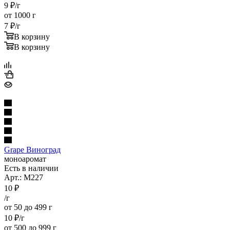
9
₽
/г
от 1000 г
7
₽
/г
В корзину
В корзину
Grape Виноград
моноаромат
Есть в наличии
Арт.: M227
10
₽
/г
от 50 до 499 г
10
₽
/г
от 500 до 999 г