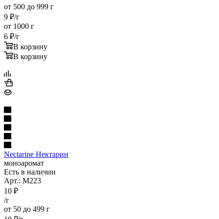
от 500 до 999 г
9
₽
/г
от 1000 г
6
₽
/г
В корзину
В корзину
Nectarine Нектарин
моноаромат
Есть в наличии
Арт.: M223
10
₽
/г
от 50 до 499 г