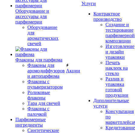
Услуги
Оборудование и
Контрактное
аксессуары для
производство
парфюмерии
Создание и
Оборудование
тестирование
для
парфюмерной
ароматических
композиции
свечей
Изготовление
и дизайн
упаковки
Флаконы для парфюма
Печать
Флаконы для
наклеек на
аромодиффузоров
Акции
стекло
и автопарфюма
Разлив и
Флаконы с
упаковка
пульверизатором
готовой
Роликовые
продукции
флаконы
Дополнительные
Тара для свечей
услуги
Флаконы с
Консультация
палочкой
по
Парфюмерные
маркетплейса
ингредиенты
Кредитование
Синтетические