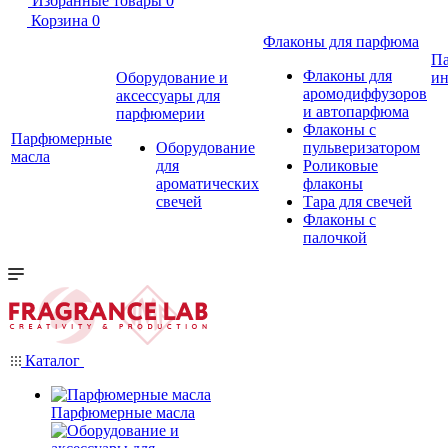
Избранные товары
0
Корзина
0
Флаконы для парфюма
П
Флаконы для
Оборудование и
ин
аромодиффузоров
аксессуары для
и автопарфюма
парфюмерии
Флаконы с
Парфюмерные
Оборудование
пульверизатором
масла
для
Роликовые
ароматических
флаконы
свечей
Тара для свечей
Флаконы с
палочкой
Каталог
Парфюмерные масла