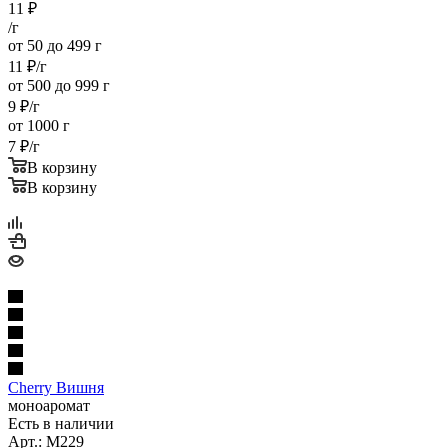
11
₽
/г
от 50 до 499 г
11
₽
/г
от 500 до 999 г
9
₽
/г
от 1000 г
7
₽
/г
В корзину
В корзину
Cherry Вишня
моноаромат
Есть в наличии
Арт.: M229