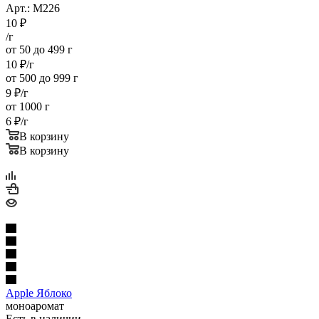
Арт.: M226
10
₽
/г
от 50 до 499 г
10
₽
/г
от 500 до 999 г
9
₽
/г
от 1000 г
6
₽
/г
В корзину
В корзину
Apple Яблоко
моноаромат
Есть в наличии