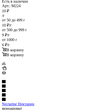
Есть в наличии
Арт.: M224
10
₽
/г
от 50 до 499 г
10
₽
/г
от 500 до 999 г
9
₽
/г
от 1000 г
6
₽
/г
В корзину
В корзину
Nectarine Нектарин
моноаромат