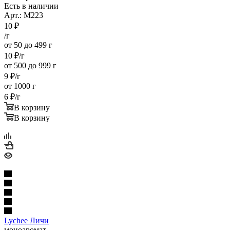
Есть в наличии
Арт.: M223
10
₽
/г
от 50 до 499 г
10
₽
/г
от 500 до 999 г
9
₽
/г
от 1000 г
6
₽
/г
В корзину
В корзину
Lychee Личи
моноаромат