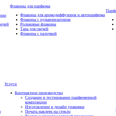
Флаконы для парфюма
Парф
Флаконы для аромодиффузоров и автопарфюма
ерии
Флаконы с пульверизатором
вечей
Роликовые флаконы
Тара для свечей
Флаконы с палочкой
Услуги
Контрактное производство
Создание и тестирование парфюмерной
композиции
Изготовление и дизайн упаковки
и
Печать наклеек на стекло