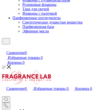
Флаконы с пульверизатором
Роликовые флаконы
Тара для свечей
Флаконы с палочкой
Парфюмерные ингредиенты
Синтетические душистые вещества
Парфюмерная база
Эфирные масла
Сравнение
0
Избранные товары
0
Корзина
0
Сравнение
0
Избранные товары
0
Корзина
0