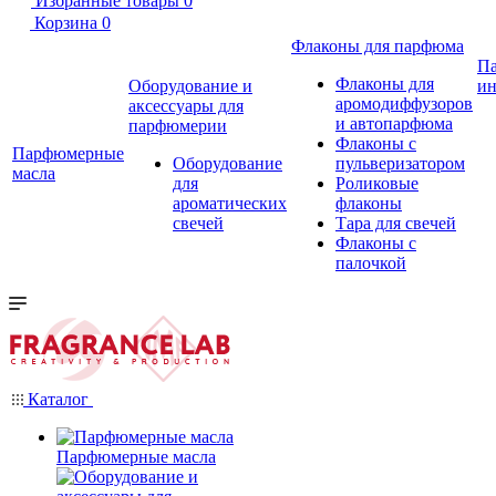
Избранные товары
0
Корзина
0
Флаконы для парфюма
П
Флаконы для
Оборудование и
ин
аромодиффузоров
аксессуары для
и автопарфюма
парфюмерии
Флаконы с
Парфюмерные
Оборудование
пульверизатором
масла
для
Роликовые
ароматических
флаконы
свечей
Тара для свечей
Флаконы с
палочкой
Каталог
Парфюмерные масла