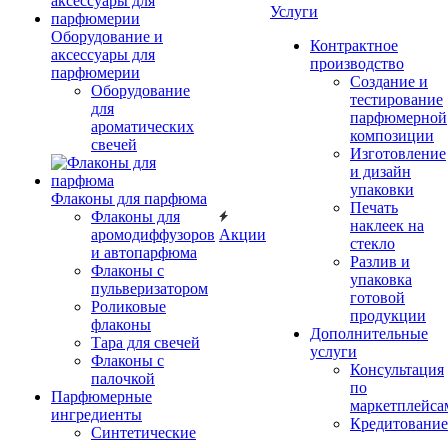
Услуги
Оборудование и
Контрактное
аксессуары для
производство
парфюмерии
Создание и
Оборудование
тестирование
для
парфюмерной
ароматических
композиции
свечей
Изготовление
и дизайн
упаковки
Флаконы для парфюма
Печать
Флаконы для
наклеек на
аромодиффузоров
Акции
стекло
и автопарфюма
Разлив и
Флаконы с
упаковка
пульверизатором
готовой
Роликовые
продукции
флаконы
Дополнительные
Тара для свечей
услуги
Флаконы с
Консультация
палочкой
по
Парфюмерные
маркетплейса
ингредиенты
Кредитование
Синтетические